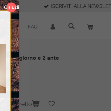
SUL PRIMO ORDINE! 🎁
Chiudi
BLOG
FAQ
 vani a giorno e 2 ante
 al carrello