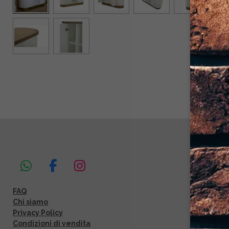
W
F
I
h
a
n
FAQ
a
c
s
Chi siamo
t
e
t
Privacy Policy
s
b
a
Condizioni di vendita