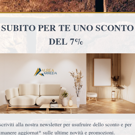
WSLETTER PER RICEVERE UNO SCONTO DEL 7% 
ARREDO B&B
ARREDO BAR/LOCALI
Mobile ovale con 2
605,00 €
Spedizione gratuita
Aggiungi