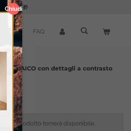
o con Klarna 💳
Chiudi
BLOG
FAQ
k MOSAICO con dettagli a contrasto
esto prodotto tornerà disponibile.