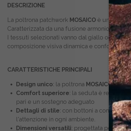
DESCRIZIONE
La poltrona patchwork
MOSAICO
è una celebr
Caratterizzata da una fusione armoniosa di moti
I tessuti selezionati vanno dal giallo ocra en
composizione visiva dinamica e confortevole.
CARATTERISTICHE PRINCIPALI
Design unico
: la poltrona
MOSAICO
presen
Comfort superiore
: la seduta è realizzat
pari e un sostegno adeguato
Dettagli di stile
: con bottoni a contrasto 
l'attenzione in ogni ambiente.
Dimensioni versatili
: progettata per adatt