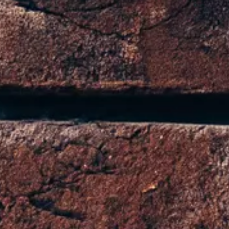
datto per prevenire l'accumulo di polvere.
one dei tessuti.
re e alla luce del sole per preservare l'integrità de