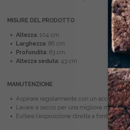
MISURE DEL PRODOTTO
Altezza
: 104 cm
Larghezza
: 86 cm
Profondità
: 83 cm
Altezza seduta
: 43 cm
MANUTENZIONE
Aspirare regolarmente con un accessorio a
Lavare a secco per una migliore manutenzi
Evitare l'esposizione diretta a fonti di calo