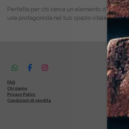
Perfetta per chi cerca un elemento d'arredo c
una protagonista nel tuo spazio vitale. Porta 
W
F
I
h
a
n
FAQ
a
c
s
Chi siamo
t
e
t
Privacy Policy
s
b
a
Condizioni di vendita
A
o
g
p
o
r
p
k
a
m