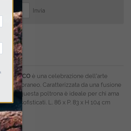
Invia
rk
MOSAICO
è una celebrazione dell'arte
 contemporaneo.
Caratterizzata da una fusione
 colori, questa poltrona è ideale per chi ama
daci e sofisticati. L. 86 x P. 83 x H 104 cm