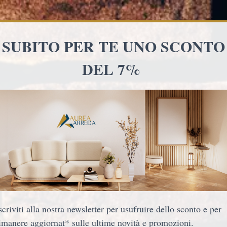
i pagamenti in 3 rate senza interessi con PayPal 
ARREDO B&B
ARREDO BAR/LOCALI
Poltrona patchwor
330,00 €
Spedizione gratuita
Avvisami quando qu