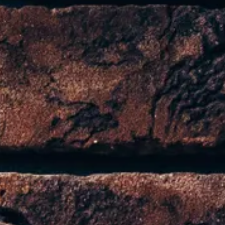
azione dell'arte tessile e del design contempor
vi e colori, questa poltrona è ideale per chi ama 
ergico, al celeste sereno, passando per pattern g
ta una combinazione esclusiva di tessuti di qual
a con una morbida imbottitura e rivestita con tess
che aggiungono un tocco di raffinatezza e un acce
arsi sia a spazi compatti che a sale più ampie, se