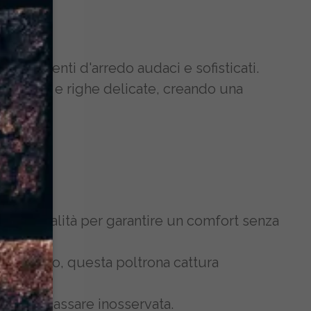
aneo.
gli accenti d'arredo audaci e sofisticati.
eometrici e righe delicate, creando una
ità
uti di qualità per garantire un comfort senza
nto visivo, questa poltrona cattura
nza mai passare inosservata.