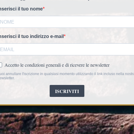
Esaurito
La poltrona patchwo
tessile e del design
armoniosa di motivi e
gli accenti d'arredo au