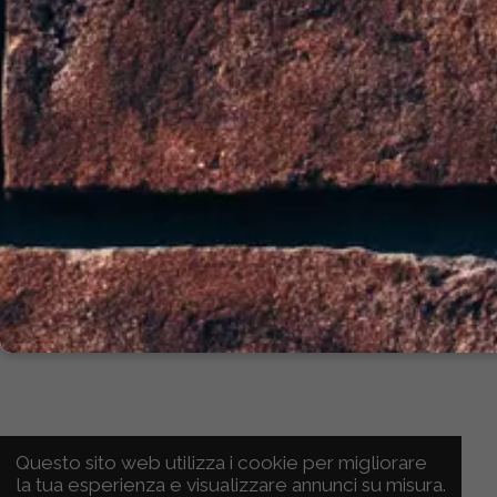
Questo sito web utilizza i cookie per migliorare
la tua esperienza e visualizzare annunci su misura.