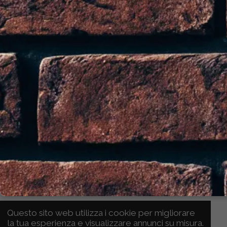
© 2023 Aurea Arreda -
Tutti i diritti sono riservati - PEC:
fc.restart@pecimprese.it
Questo sito web utilizza i cookie per migliorare
la tua esperienza e visualizzare annunci su misura.