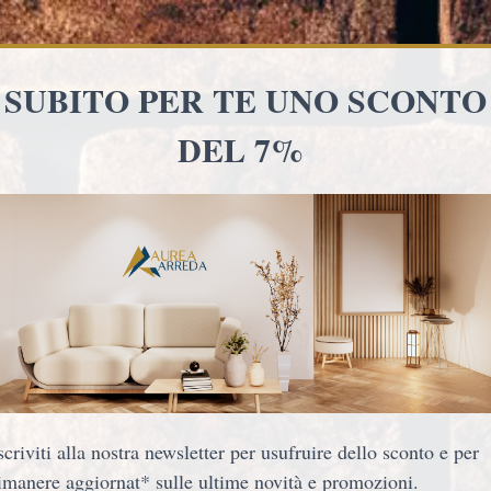
i pagamenti in 3 rate senza interessi con PayPal 
ARREDO B&B
ARREDO BAR/LOCALI
Divano letto 2 pos
Nuovo
1.150,00 €
Spedizione gratuita