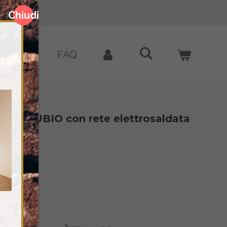
o con Klarna 💳
Chiudi
BLOG
FAQ
ti DANUBIO con rete elettrosaldata