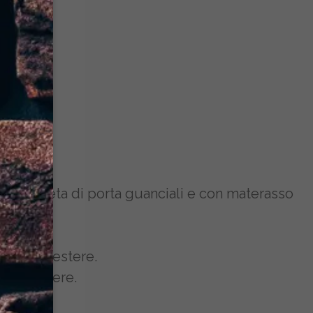
ta, completa di porta guanciali e con materasso
a di poliestere.
i poliestere.