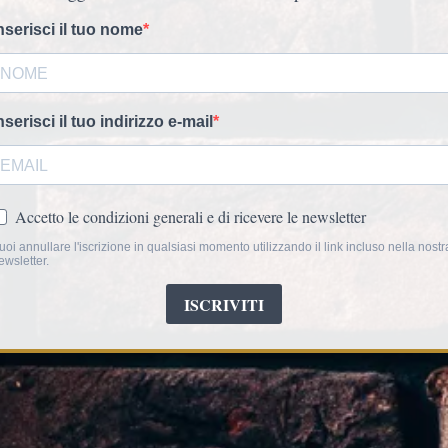
Aggiungi
Divano letto
DANUBI
moderne e sedute cap
letto.
Dimensioni: L. 