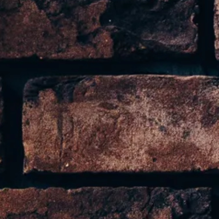
ichiedere un preventivo personalizzato.
hi ha il modello
DANUBIO
invece lo vorrebbe tutt
e con sedute capienti, una volta aperto con dei s
a versione con penisola.