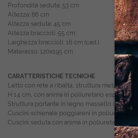
Profondità seduta
: 53 cm
Altezza
: 86 cm
Altezza seduta
: 45 cm
Altezza braccioli
: 55 cm
Larghezza braccioli
: 16 cm (cad.)
Materasso
: 120x195 cm
CARATTERISTICHE TECNICHE
Letto con rete a ribalta, struttura metallica 
H 14 cm, con anima in poliuretano espanso den
Struttura portante in legno massello di abete 
Cuscini schienale poggiareni in poliuretano esp
Cuscini seduta con anima in poliuretano espanso