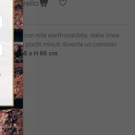
 al carrello
O
2 posti con rete elettrosaldata, dalle linee
ienti, in pochi minuti diventa un comodo
174 x P. 96 x H 86 cm