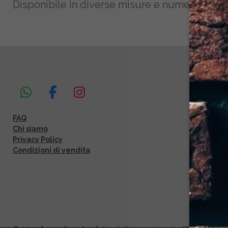
Disponibile in diverse misure e numerose col
W
F
I
h
a
n
FAQ
a
c
s
Chi siamo
t
e
t
Privacy Policy
s
b
a
Condizioni di vendita
A
o
g
p
o
r
p
k
a
m