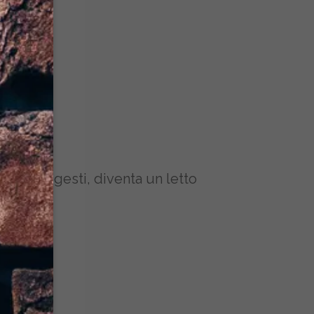
o per sé!
emplici gesti, diventa un letto