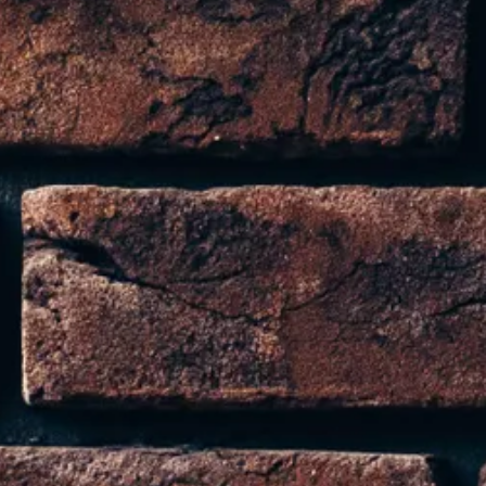
con piano dormita con rete in acciaio elettrosalda
sità 25 kg/m3, rivestito di cotone trapuntato.
e pannelli di agglomerato di particelle.
anso densità 18 Kg/m3, rivestiti di ovatta in fibr
 densità 30 Kg/m3, rivestiti di ovatta in fibra d